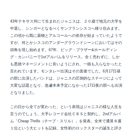
43年テキサス州にて生まれたジャニスは、２０歳で地元の大学を
中退し、シンガーとなるべく
サンフランシスコへ移り住みます。
この頃から既に薬物とアルコールへの依存が始まっていた
ようで
すが、何とかシスコのアンダーグラウンドシーンにおいてはその
頭角を現し始めます。
67年、ビッグ・ブラザー&ホールディン
グ・カンパニーで1stアルバムをリリース。全く売れずに、
しか
も悪徳マネージメントに良いようにされ、一銭も入らなかったと
言われています。
モンタレー出演はその直後でした。6月17日昼
の部に出演したバンドは、ジャニスの圧倒的な
ステージによって
大変な話題となり、急遽本来予定になかった17日夜の部へも出演
となりました。
この日から全てが変わった、という表現はジャニスの様な人生を
言うのでしょう。
大手レコード会社ＣＢＳと契約し、2ndアルバ
ム「Cheap Thrills（チープ・スリル）」を発表。
全米で通算８週
１位という大ヒットを記録。女性初のロックスターの誕生と評さ