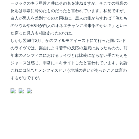
ージックのキラ星達と共にその名を連ねますが、そこでの観客の
反応は非常に冷めたものだったと言われています。私見ですが、
白人が黒人を差別するのと同様に、黒人の側からすれば「俺たち
のソウルやR&Bが白人のオネエチャンに出来るのかい？」といっ
た穿った見方も相当あったのでは。
しかし翌69年2月、かのフィルモアイーストにて行った同バンド
のライヴでは、楽曲により若干の反応の差異はあったものの、前
年末のメンフィスにおけるライヴとは比較にならない手ごたえを
ジャニスは感じ、非常にエキサイトしたと言われています。勿論
これにはN.Y.とメンフィスという地域の違いがあったことは言わ
ずもがなですが。