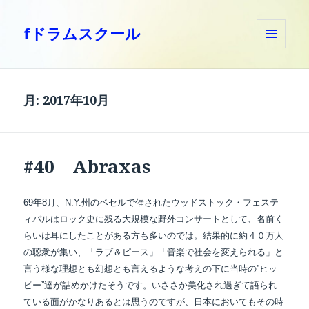
fドラムスクール
メニュ
ーとウ
ィジェ
ット
月:
2017年10月
#40 Abraxas
69年8月、N.Y.州のベセルで催されたウッドストック・フェステ
ィバルはロック史に残る大規模な野外コンサートとして、名前く
らいは耳にしたことがある方も多いのでは。結果的に約４０万人
の聴衆が集い、「ラブ＆ピース」「音楽で社会を変えられる」と
言う様な理想とも幻想とも言えるような考えの下に当時の”ヒッ
ピー”達が詰めかけたそうです。いささか美化され過ぎて語られ
ている面がかなりあるとは思うのですが、
日本においても
その時