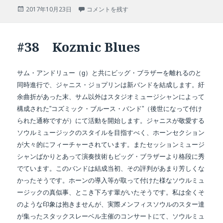
投
#39 Pearl に
2017年10月23日
コメントを残す
稿
日:
#38 Kozmic Blues
サム・アンドリュー（g）と共にビッグ・ブラザーを離れるのと
同時進行で、ジャニス・ジョプリンは新バンドを結成します。紆
余曲折があった末、サム以外はスタジオミュージシャンによって
構成された”コズミック・ブルース・バンド”（後世になって付け
られた通称ですが）にて活動を開始します。ジャニスが敬愛する
ソウルミュージックのスタイルを目指すべく、ホーンセクション
が大々的にフィーチャーされています。またセッションミュージ
シャンばかりとあって演奏技術もビッグ・ブラザーより格段に秀
でています。このバンドは結成当初、その評判があまり芳しくな
かったそうです。ホーンの導入等が取って付けた様なソウルミュ
ージックの真似事、とこき下ろす輩がいたそうです。私は全くそ
のような印象は抱きませんが、実際メンフィスソウルのスター達
が集ったスタックスレーベル主催のコンサートにて、ソウルミュ