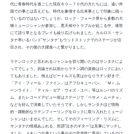
代に青春時代を
過ごした現在６０～７０代の方たちには、遠い外
国での事とは言えども、時代を象徴する出来事として印象に残っ
ているのではないでしょうか。ロック・フォーク界から多数の大
物ミュージシャンが参加し、悪天候やトラブルが起こる中、後世
にて語り草となるプレイも繰り広げられました。カルロス・サン
タナ率いるバンド”サンタナ”もウッドストックでのステージが注
目され、その後の大躍進へと繋がりました。
ラテンロックと言われるジャンルを切り開いたのはサンタナによ
ってでしょう。勿論
それ以前からラテン調の楽曲はロックにおい
てもありました。例えばビートルズも実はかなり
ラテン好きで、
「アイ・フィール・ファイン」はアフロキューバン、「Ｍｒ.ム
ーンライト」「ティル・ゼア・ウォズ・ユー」等は
ルンバのリズ
ム、またレコードデビュー前はステージで「ベサメ・ムーチョ」
などを好んで
演奏していたそうです。しかしサンタナほど情熱
的・躍動的なラテンフィーリングをロックに取り入れたミュージ
シャンはいませんでした。そしてそのフィーリング・リズムに、
サンタナの情感あふれる、所謂”泣きのギター”は見事にマッチし
ました。メキシコ出身という事がその音楽性に寄与しているのは