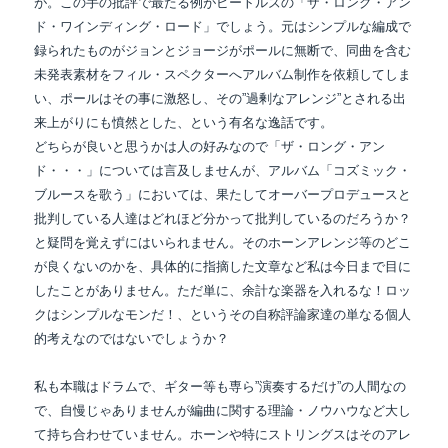
が。
この手の批評で最たる例がビートルズの「ザ・ロング・アン
ド・ワインディング・ロード」でしょう。
元はシンプルな編成で
録られたものがジョンとジョージがポールに無断で、同曲を含む
未発表素材を
フィル・スペクターへアルバム制作を依頼してしま
い、ポールはその事に激怒し、
その”過剰なアレンジ”とされる出
来上がりにも憤然とした、という有名な逸話です。
どちらが良いと思うかは人の好みなので「ザ・ロング・アン
ド・・・」については言及しませんが、
アルバム「コズミック・
ブルースを歌う」においては、果たしてオーバープロデュースと
批判している人達はどれほど分かって批判しているのだろうか？
と疑問を覚えずにはいられません。
そのホーンアレンジ等のどこ
が良くないのかを、具体的に指摘した文章など私は今日まで
目に
したことがありません。ただ単に、余計な楽器を入れるな！ロッ
クはシンプルなモンだ！、
というその自称評論家達の単なる個人
的考えなのではないでしょうか？
私も本職はドラムで、ギター等も専ら”演奏するだけ”の人間なの
で、自慢じゃありませんが編曲に関する
理論・ノウハウなど大し
て持ち合わせていません。ホーンや特にストリングスはそのアレ