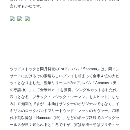
言わずもがなです。
ウッドストックと同月発売の1stアルバム「Santana」は、同コン
サートにおけるその素晴らしいプレイも相まって全米４位の大ヒ
ットとなりました。翌年リリースの2ndアルバム「Abraxas（天
の守護神）」にて全米Ｎｏ.１を獲得。シングルカットされた代
表曲となる「ブラック・マジック・ウーマン」も大ヒット。ちな
みに豆知識的ですが、本曲はサンタナのオリジナルではなく、イ
ギリスのロックバンドフリートウッド・マックのカヴァー。70年
代中期以降は「Rumours（噂）」などのポップ路線でのビッグセ
ールスが良く知られるところですが、実は結成当初はブリティッ