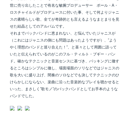
世に売り出したことで有名な敏腕プロデューサー ポール・A・
ロスチャイルドが
プロデュースに付いた事、そして何よりジャニ
スの素晴らしい歌、全てが奇跡的とも言えるような
まとまりを見
せた結晶としてのアルバムです。
それまでバックバンドに恵まれない、と悩んでいたジャニスが
（これにはジャニスの側にも問題は
あったようですが）、”よう
やく理想のバンドと巡り合えた！”、と喜々として周囲に語って
いたと
伝えられているのがこのフル・ティルト・ブギー・バン
ド。確かなテクニックと音楽センスに基づき、バッキングに徹す
るところはシンプルに徹し、場面場面のソリなどではジャニスの
歌を大いに盛り上げ、間奏のソロなどでも決してテクニックのひ
けらかしにならない、楽曲に沿った音楽的なプレイを聴かせると
いった、まさしく”歌モノ”のバックバンドとしてお手本のような
バンドでした。