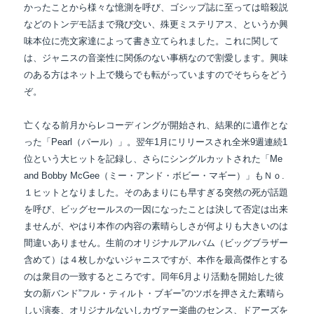
かったことから様々な憶測を呼び、ゴシップ誌に至っては暗殺説
などの
トンデモ話まで
飛び交い、殊更ミステリアス、というか興
味本位に売文家達によって書き立てられました。これに関して
は、ジャニスの音楽性に関係のない事柄なので割愛します。興味
のある方はネット上で幾らでも転がっていますのでそちらをどう
ぞ。
亡くなる前月からレコーディングが開始され、結果的に遺作とな
った「Pearl（パール）」。
翌年1月にリリースされ全米9週連続1
位という大ヒットを記録し、さらにシングルカットされた
「Me
and Bobby McGee（ミー・アンド・ボビー・マギー）」もＮｏ.
１ヒットとなりました。
そのあまりにも早すぎる突然の死が話題
を呼び、ビッグセールスの一因になったことは決して
否定は出来
ませんが、やはり本作の内容の素晴らしさが何よりも大きいのは
間違いありません。
生前のオリジナルアルバム（ビッグブラザー
含めて）は４枚しかないジャニスですが、本作を
最高傑作とする
のは衆目の一致するところです。同年6月より活動を開始した彼
女の新バンド
”フル・ティルト・ブギー”のツボを押さえた素晴ら
しい演奏、オリジナルないしカヴァー楽曲の
センス、ドアーズを