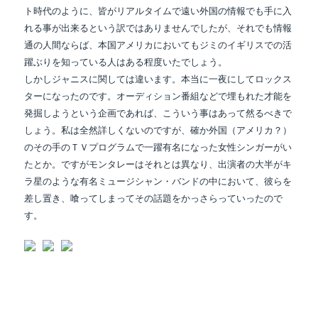
ト時代のように、
皆が
リアルタイムで遠い外国の情報でも手に入
れる事が出来るという訳ではありませんでしたが、それでも情報
通の人間ならば、本国アメリカにおいてもジミのイギリスでの活
躍ぶりを知っている人はある程度いたでしょう。
しかしジャニスに関しては違います。本当に一夜にしてロックス
ターになったのです。オーディション番組などで埋もれた才能を
発掘しようという企画であれば、こういう事はあって然るべきで
しょう。私は全然詳しくないのですが、確か外国（アメリカ？）
のその手のＴＶプログラムで一躍有名になった女性シンガーがい
たとか。ですがモンタレーはそれとは異なり、出演者の大半がキ
ラ星のような有名ミュージシャン・バンドの中において、彼らを
差し置き、喰ってしまってその話題をかっさらっていったので
す。