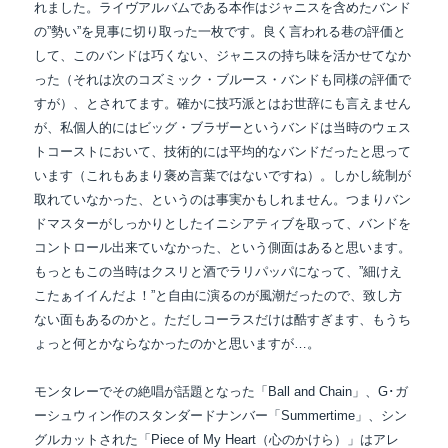
れました。
ライヴアルバムである本作はジャニスを含めたバンド
の”勢い”を見事に切り取った一枚です。
良く言われる巷の評価と
して、このバンドは巧くない、ジャニスの持ち味を活かせてなか
った
（それは次のコズミック・ブルース・バンドも同様の評価で
すが）、とされてます。
確かに技巧派とはお世辞にも言えません
が、私個人的にはビッグ・ブラザーというバンドは
当時のウェス
トコーストにおいて、技術的には平均的なバンドだったと
思って
います（これもあまり褒め言葉ではないですね）。しかし統制が
取れていなかった、というのは事実かもしれません。つまり
バン
ドマスターがしっかりとしたイニシアティブを取って、バンドを
コントロール出来て
いなかった、という側面はあると思います。
もっともこの当時はクスリと酒でラリパッパになって、
”細けえ
こたぁイイんだよ！”と自由に演るのが風潮だったので、致し方
ない面もあるのかと。
ただしコーラスだけは酷すぎます、もうち
ょっと何とかならなかったのかと思いますが…。
モンタレーでその絶唱が話題となった「Ball and Chain」、G･ガ
ーシュウィン作の
スタンダードナンバー「Summertime」、シン
グルカットされた「Piece of My Heart
（心のかけら）」はアレ