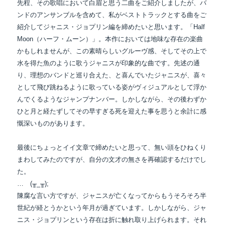
先程、その歌唱において白眉と思う二曲をご紹介しましたが、バ
ンドのアンサンブルを
含めて、私がベストトラックとする曲をご
紹介してジャニス・ジョプリン編を締めたいと思います。
「Half
Moon（ハーフ・ムーン）」。本作においては地味な存在の楽曲
かもしれませんが、
この素晴らしいグルーヴ感、そしてその上で
水を得た魚のように歌うジャニスが印象的な曲です。
先述の通
り、理想のバンドと巡り合えた、と喜んでいたジャニスが、喜々
として飛び跳ねるように
歌っている姿がヴィジュアルとして浮か
んでくるようなジャンプナンバー。
しかしながら、
その後
わずか
ひと月と経たずしてその早すぎる死を迎えた事を思うと余計に感
慨深いものがあります。
最後にちょっとイイ文章で締めたいと思って、無い頭をひねくり
まわしてみたのですが、自分の文才の無さを再確認するだけでし
た。
… (╥_╥);
陳腐な言い方ですが、ジャニスが亡くなってからもうそろそろ半
世紀が経とうかという年月が過ぎています。しかしながら、ジャ
ニス・ジョプリンという存在は折に触れ取り上げられます。それ