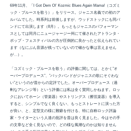
69年11月、「I Got Dem Ol’ Kozmic Blues Again Mama!（コズミ
ック・ブルースを歌う）」をリリース。ジャニス名義での初のア
ルバムでした。時系列は前後しますが、ウッドストックにも同バ
ンドにて出演します（8月）。もっともジャニスのパフォーマン
スとしては同月にニュージャージー州にて催されたアトランタ・
ポップ・フェスティバルの方が圧倒的に良かったと伝えられてい
ます（なにぶん音源が残っていないので確かな事は言えません
が…）。
「コズミック・ブルースを歌う」の評価に関しては、とかく”オ
ーバープロデュース”、
”バックバンドがジャニスの歌にそぐわな
い”というのが昔からの定評でした。
オーバープロデュース（過
剰なアレンジ等）という評価には私は全く賛同しかねます。
ロッ
クにおいてホーン（管楽器）やストリングス（擦弦楽器）を導入
すると、シンプルでなく
良くない、もっとストレートに演った方
が良い、と、定型文の様に難癖を付ける、特に自称
ロック評論
家・ライターという人達の批評を昔は良く見ました。今はその手
の文章など全く
見ないので、どの様な風潮なのかは知りません