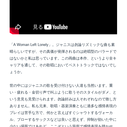
「A Woman Left Lonely」。ジャニスは勿論リズミックな曲も素
晴らしいですが、その真価が
発揮されるのは絶唱型のバラードで
はないかと私は思っています。この両曲は本作、というより全キ
ャリアを通して、その歌唱においてベストトラックではないでし
ょうか。
世の中にはジャニスの歌を受け付けない人達も当然います。重
い・疲れる・金切り声で叫ぶように
歌うそのスタイルがダメ、と
いう意見も見受けられます。勿論好みは人それぞれなので致し方
ありません。私も元来、歌唱・器楽演奏ともに過多な感情表現の
プレイは苦手な方で、何かと
言えばすぐシャウトするヴォーカ
ル、ブローするサックスなどは良いと思えず、抑制が効いた
中に
少ない場面ではあれど、ここぞという箇所で感情表現を聴かせ