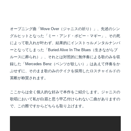
オープニング曲「Move Over（ジャニスの祈り）」、先述のシン
グルヒットとなった「ミー・アンド・ボビー・マギー」、その死
によって歌入れが叶わず、結果的にインストゥルメンタルナンバ
ーとなってしまった「Buried Alive In The Blues（生きながらブ
ルースに葬られ）」、それとは対照的に無伴奏による歌のみを収
録した「Mercedes Benz（ベンツが欲しい）」はあえて伴奏をか
ぶせずに、そのまま歌のみのテイクを採用したロスチャイルドの
英断が称賛されます。
ここからは全く個人的な好みで本作をご紹介します。ジャニスの
歌唱において私が白眉と思う甲乙付けられない二曲がありますの
で、この際ですからどちらも取り上げます。