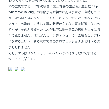
前の”だらしなさ”から仲間が去って行ってしまいました。
私の世代ですと、82年の映画『愛と青春の旅だち』主題歌「Up
Where We Belong」の印象が先ず初めにありますが、当時もコッ
カーはヘロヘロのタリラリランだったそうです。が、何なのでし
ょう？この歌は！。決して喉の状態が良くない事は間違いないの
ですが、そのふり絞ったしわがれ声は唯一無二の感動を人々に与
えて止みません。彼はどんなコンディションでも素晴らしいプレ
イをするという、ある意味で真のプロフェッショナルと呼べるの
かもしれません。
でも、やっぱりタリラリランのラリパッパは良くないですけど
ね・・・（´Д｀）。