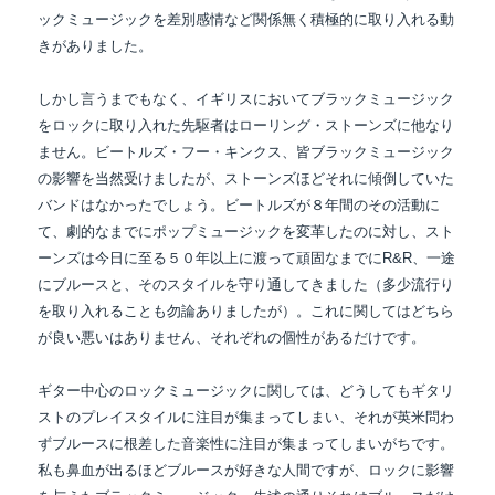
ックミュージック
を差別感情など関係無く
積極的に取り入れる動
きがありました。
しかし言うまでもなく、イギリスにおいてブラックミュージック
をロックに取り入れた先駆者は
ローリング・ストーンズに他なり
ません。ビートルズ・フー・キンクス、皆ブラックミュージック
の
影響を当然受けましたが、ストーンズほどそれに傾倒していた
バンドはなかったでしょう。ビートルズが８年間のその活動に
て、劇的なまでにポップミュージックを変革したのに対し、スト
ーンズは今日に至る５０年以上に渡って頑固なまでにR&R、一途
にブルースと、そのスタイルを守り通してきました（多少流行り
を取り入れることも勿論ありましたが）。これに関してはどちら
が良い悪いはありません、それぞれの個性があるだけです。
ギター中心のロックミュージックに関しては、どうしてもギタリ
ストのプレイスタイルに注目が
集まってしまい、それが英米問わ
ずブルースに根差した音楽性に注目が集まってしまいがちです。
私も鼻血が出るほどブルースが好きな人間ですが、ロックに影響