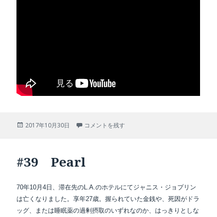
投
#40 Abraxas に
2017年10月30日
コメントを残す
稿
日:
#39 Pearl
70年10月4日、滞在先のL.A.のホテルにてジャニス・ジョプリン
は亡くなりました。享年27歳。握られていた金銭や、死因がドラ
ッグ、または睡眠薬の過剰摂取のいずれなのか、
はっきりと
しな