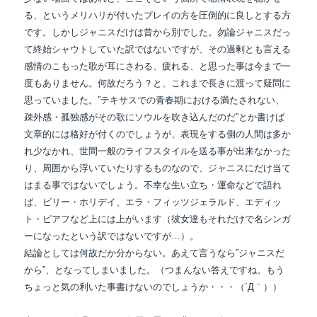
る、というメリハリが付いた
プレイの方を圧倒的に良しとする方
です。しかしジャニスだけは昔から別でした。
勿論ジャニスだっ
て終始シャウトしていた訳ではないですが、その過剰とも言える
感情の
こもった歌が耳にさわる、疲れる、と思った事は今まで一
度もありません。何故だろう？と、
これまで長きに渡って疑問に
思っていました。”テキサスでの青春期における満たされない、
疎外感・孤独感がその歌にソウルを吹き込んだのだ”とか書けば
文章的には格好が付くのでしょうが、
表現をする側の人間は多か
れ少なかれ、世間一般のライフスタイルを送る事が出来なかった
り、
周囲から浮いていたりするものなので、ジャニスにだけ当て
はまる事ではないでしょう。
不幸な生い立ち・運命などで語れ
ば、ビリー・ホリデイ、エラ・フィッツジェラルド、エディッ
ト・ピアフなど上には上がいます（彼女達もそれだけで名シンガ
ーになったという訳ではないですが…）。
結論としては何故だか分からない。あえて言うなら”ジャニスだ
から”、となってしまいました。
（つまんない答えですね。もう
ちょっと気の利いた事書けないのでしょうか・・・（´Д｀））