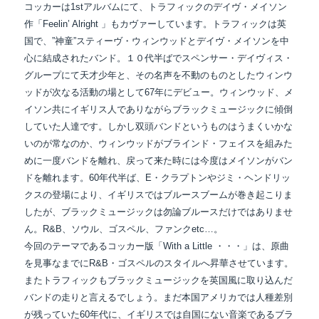
コッカーは
1stアルバムにて、トラフィックのデイヴ・メイソン
作「Feelin’ Alright 」もカヴァーしています。トラフィックは英
国で、”神童”スティーヴ・ウィンウッドとデイヴ・メイソンを中
心に結成されたバンド。
１０代半ばで
スペンサー・デイヴィス・
グループにて
天才少年と
、
その名声を不動のものとしたウィンウ
ッドが次なる活動の場として67年にデビュー。ウィンウッド、メ
イソン共にイギリス人でありながらブラックミュージックに傾倒
していた人達です。しかし双頭バンドというものはうまくいかな
いのが常なのか、ウィンウッドがブラインド・フェイスを組みた
めに一度バンドを離れ、戻って来た時には今度はメイソンがバン
ドを離れます。60年代半ば、E・クラプトンやジミ・ヘンドリッ
クスの登場により、イギリスではブルースブームが巻き起こりま
したが、ブラックミュージックは勿論ブルースだけではありませ
ん。R&B、ソウル、ゴスペル、ファンクetc…。
今回のテーマであるコッカー版「With a Little ・・・」は、原曲
を見事なまでにR&B・ゴスペルのスタイルへ昇華させています。
またトラフィックもブラックミュージックを英国風に取り込んだ
バンドの走りと言えるでしょう。まだ本国アメリカでは人種差別
が残っていた60年代に、イギリスでは自国にない音楽であるブラ