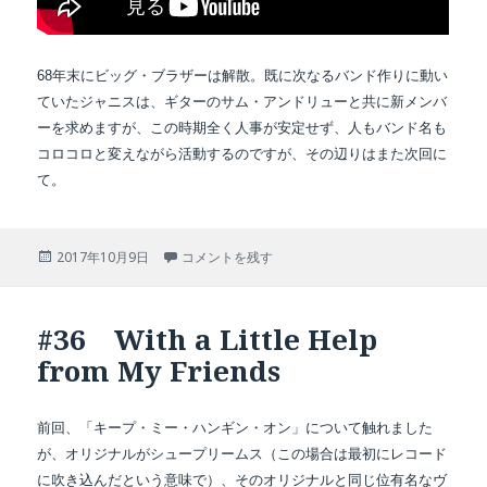
68年末にビッグ・ブラザーは解散。既に次なるバンド作りに動い
ていたジャニスは、ギターのサム・アンドリューと共に新メンバ
ーを求めますが、この時期全く人事が安定せず、人もバンド名も
コロコロと変えながら活動するのですが、その辺りはまた次回に
て。
投
#37 Cheap Thrills に
2017年10月9日
コメントを残す
稿
日:
#36 With a Little Help
from My Friends
前回、「キープ・ミー・ハンギン・オン」について触れました
が、オリジナルがシュープリームス（この場合は最初にレコード
に吹き込んだという意味で）、そのオリジナルと同じ位有名なヴ