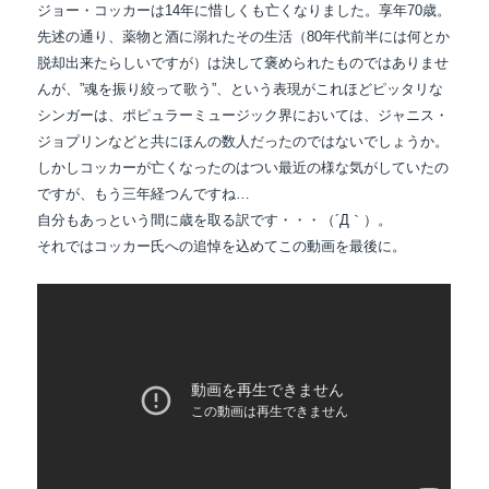
ジョー・コッカーは14年に惜しくも亡くなりました。享年70歳。
先述の通り、薬物と酒に溺れたその生活（80年代前半には何とか
脱却出来たらしいですが）は決して褒められたものではありませ
んが、”魂を振り絞って歌う”、という表現がこれほどピッタリな
シンガーは、ポピュラーミュージック界においては、ジャニス・
ジョプリンなどと共にほんの数人だったのではないでしょうか。
しかしコッカーが亡くなったのはつい最近の様な気がしていたの
ですが、もう三年経つんですね…
自分もあっという間に歳を取る訳です・・・（´Д｀）。
それではコッカー氏への追悼を込めてこの動画を最後に。