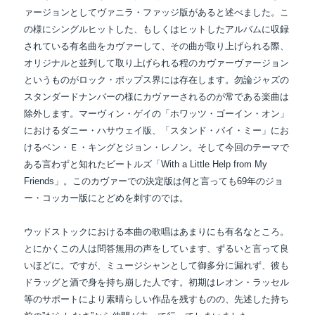
ァージョンとしてヴァニラ・ファッジ版があると述べました。こ
の様にシングルヒットした、もしくはヒットしたアルバムに収録
されている有名曲をカヴァーして、その曲が取り上げられる際、
オリジナルと並列して取り上げられる程のカヴァーヴァージョン
というものがロック・ポップス界には存在します。勿論ジャズの
スタンダードナンバーの様にカヴァーされるのが常である楽曲は
除外します。
マーヴィン・ゲイの「ホワッツ・ゴーイン・オン」
におけるダニー・ハサウェイ版、「スタンド・バイ・ミー」にお
けるベン・Ｅ・キングとジョン・レノン。
そして今回のテーマで
ある言わずと知れたビートルズ「With a Little Help from My
Friends」。
このカヴァーでの決定版は何と言っても69年のジョ
ー・コッカー版にとどめを刺すのでは。
ウッドストックにおける本曲の歌唱はあまりにも有名なところ。
とにかくこの人は問答無用の
声をしています、ずるいと言って良
いほどに。ですが、ミュージシャンとして御多分に漏れず、彼も
ドラッグと酒で身を持ち崩した人です。初期はレオン・ラッセル
等のサポートにより素晴らしい作品を残すものの、先述した持ち