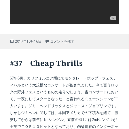
投
#38 Kozmic Blues に
2017年10月16日
コメントを残す
稿
日:
#37 Cheap Thrills
67年6月、カリフォルニア州にてモンタレー・ポップ・フェステ
ィバルという大規模なコンサートが催されました。今で言うロッ
クの野外フェスというものの走りでしょう。当コンサートにおい
て、一夜にしてスターとなった、と言われるミュージシャンが二
人います。ジミ・ヘンドリックスとジャニス・ジョプリンです。
しかしジミヘンに関しては、本国アメリカでの下積みを経て、渡
英してからは前年に1stシングル、直前の3月には2ndシングルが
全英でＴＯＰ１０ヒットとなっており、勿論現在のインターネッ