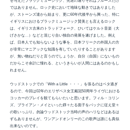
を与えたブラックミュージック、先述の通りそれはブルースだけ
ではありません。ロック史において地味な動きではありました
が、ストーンズ達から始まり、更に60年代後半から興った、特に
イギリスにおけるブラックミュージック賛美とも言えるロック
は、イギリス古来のトラッドフォーク、ひいてはケルト音楽（大
げさかな…）などと混じり合い独自の発展を遂げました。例え
ば、日本人でも知らないような事を、日本フリークの外国人の方
が非常にマニアックな知識を有していたりすることがあります
が、無い物ねだりと言うのでしょうか、自分（自国）にないもの
だからこそ余計に憧れる、というきらいが人間にはあるのかもし
れません。
ウッドストックでの「With a Little ・・・」を張るのはベタ過ぎ
るので、今回は02年のエリザベス女王戴冠50周年ライヴにおける
コッカーのプレイを観てもらいたいと思います。フィル・コリン
ズ、ブライアン・メイといった錚々たる面子をバックに従え堂々
の歌いっぷり。勿論ウッドストック当時の声のハリなどはあるは
ずもありませんが、ワンアンドオンリーのこの歌声は誰にも真似
出来ないのです。