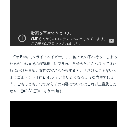
「Cry Baby（クライ・ベイビー）」。他の女の下へ行ってしまっ
た男が、結局その浮気相手にフラれ、自分のところへ戻ってきた
時にかけた言葉。女性の皆さんからすると、「ざけんじゃないわ
よ！ゴルァ！ヽＪ(*`Д´)しノ」と言いたくなるような内容でしょ
う。ごもっとも。ですからその内容についてはこれ以上言及しま
せん…(((((ﾟÅﾟ;))))) もう一曲は、