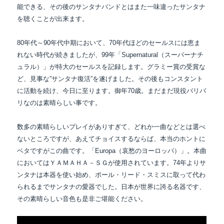
能できる、その後のサンタナバンドとはまた一味違ったサンタナ
を聴くことが出来ます。
80年代～90年代中期において、70年代ほどのセールスには恵ま
れない時代が続きましたが、
99年「Supernatural（スーパーナチ
ュラル）」が特大のセールスを記録します。グラミー賞の
受賞な
ど、見事な”サンタナ復活”を遂げました。その後もコンスタント
に活動を続け、
今日に至ります。御年70歳。まだまだ現役バリバ
リなのは素晴らしい事です。
数多の素晴らしいプレイがありすぎて、どれか一曲などとは選べ
ないところですが、あえて
チョイスするならば、本当のホントに
ベタですがこの曲です。「Europa（哀愁のヨーロッパ）」。本曲
においてはＹＡＭＡＨＡ－ＳＧが使用されています。74年よりサ
ンタナは本器を使い始め、ポール・リード・スミスに取って代わ
られるまでサンタナの愛器でした。日本が世界に誇る名器です、
その素晴らしい音色も是非ご堪能ください。