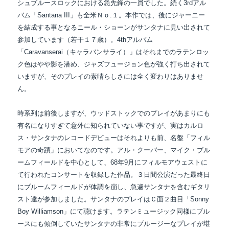
シュブルースロックにおける急先鋒の一員でした。続く3rdアル
バム「Santana III」も全米Ｎｏ.１。本作では、後にジャーニー
を結成する事となるニール・ショーンがサンタナに見い出されて
参加しています（若干１７歳）。4thアルバム
「Caravanserai（キャラバンサライ）」はそれまでのラテンロッ
ク色はやや影を潜め、ジャズフュージョン色が強く打ち出されて
いますが、そのプレイの素晴らしさには全く変わりはありませ
ん。
時系列は前後しますが、ウッドストックでのプレイがあまりにも
有名になりすぎて意外に
知られていない事ですが、実はカルロ
ス・サンタナのレコードデビューはそれよりも前、名盤「フィル
モアの奇蹟」においてなのです。
アル・クーパー、
マイク・ブル
ームフィールドを中心として、68年9月にフィルモアウェストに
て行われたコンサートを収録した作品。
３日間
公演だった最終日
にブルームフィールドが体調を崩し、急遽サンタナを含むギタリ
スト達が参加しました。サンタナのプレイはＣ面２曲目「Sonny
Boy Williamson」にて聴けます。ラテンミュージック同様にブル
ースにも傾倒していたサンタナの非常にブルージーなプレイが堪