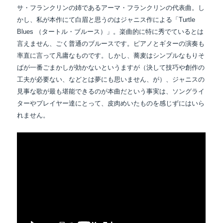
サ・フランクリンの姉であるアーマ・フランクリンの代表曲。し
かし、
私が本作にて白眉と思うのはジャニス作による「Turtle
Blues （タートル・ブルース）」。楽曲的に特に秀でているとは
言えません、ごく普通のブルースです。ピアノとギターの演奏も
率直に言って凡庸なものです。しかし、蕎麦はシンプルなもりそ
ばが一番ごまかしが
効かない
というますが（決して技巧や創作の
工夫が必要ない、などとは夢にも思いません、が）、ジャニスの
見事な歌が最も堪能できるのが本曲だという事実は、ソングライ
ターやプレイヤー達にとって、皮肉めいたものを感じずにはいら
れません。