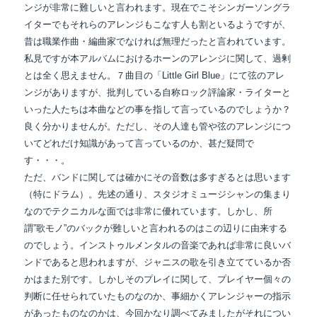
ンジが非常に
難しいと言われます。現在でこそシンガーソングラ
イターでもそれらのアレンジもこなす人も
割といるようですが、
昔は職業作曲・編曲家でなければ無理だったと言われています。
私見ですが本アルバムにおけるホーンのアレンジに関して、過剰
とは全く思えません。７曲目の
「Little Girl Blue」にて弦のアレ
ンジがありますが、批判している自称ロック評論家・ライターと
いった人たちは本曲などの事を指して言っているのでしょうか？
良く分かりませんが。ただし、
その人達も管や弦のアレンジにつ
いてどれだけ知識があって言っているのか、甚だ疑問で
す・・・。
ただ、バンドに関しては確かにその音数は多すぎるとは思います
（特にドラム）。先述の通り、
スタジオミュージシャンの集まり
なのでテクニカルな面では非常に優れています。しかし、
所
謂”歌モノ”のバックが難しいと言われるのはこの辺りに由来する
のでしょう。インストゥルメンタルの
音楽であれば非常に良いバ
ンドであると思われますが、ジャニスの歌を引き立てているか否
かはまた別です。
しかしそのプレイに関して、プレイヤー個々の
判断に任せられていたものなのか、事細かくアレンジャーの
指示
があったものなのかは、今回かなり調べてみましたがそれについ