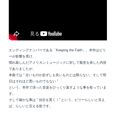
エンディングナンバーである「Keeping the Faith」。本作はビリ
ーが影響を受け、
慣れ親しんだアメリカンミュージックに対して敬意を表した内容
でありましたが、
本曲では ” 古いものが必ずしも良いものとは限らない。そして明
日はそれほど悪いものでもない ”
という、本作で演った音楽をひっくり返すような事を歌っていま
す。
そして確かな事は ” 信念を貫く！” という、ビリーらしいと言え
ば、らしいと言える歌です。