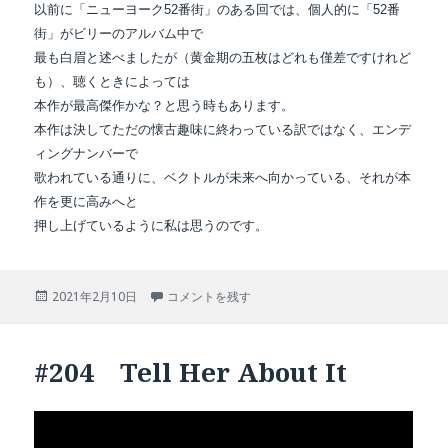
以前に「ニューヨーク52番街」のある回では、個人的に「52番
街」がビリーのアルバム中で
最も白眉と述べましたが（黄金期の五枚はどれも僅差ですけれど
も）、聴くときによっては
本作が最高傑作かな？と思う時もあります。
本作は決してただの懐古趣味に終わっている訳ではなく、エンデ
ィングナンバーで
歌われている通りに、ベクトルが未来へ向かっている、それが本
作を更に高みへと
押し上げているように私は思うのです。
投
#205 Leave a Tender Moment Alone に
2021年2月10日
コメントを残す
稿
日:
#204 Tell Her About It