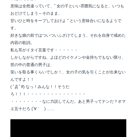
意味は全然違っていて、” 女の子といい雰囲気になると、いつも
おどけてしまう～そのまま、
甘いひと時をキープしておけよ ” という意味合いになるようで
す。
好きな娘の前ではついついふざけてしまう、それを自身で戒めた
内容の歌詞。
私も耳がイタイ言葉です・・・・・・
しかしながらですね、よほどのイケメンや金持ちでもない限り、
世の中の普通の男子は、
笑いを取る事くらいでしか！、女の子の気を引くことが出来ない
んですよ！！
( ﾟД ﾟ#) なっ！みんな！！そうだ
ろ！！！・・・・・・・・・・・・・・・
・・・・・・・・なに力説してんだ。あと男子ってナンだ？オマ
エ五十だろ (´∀｀ ) ……