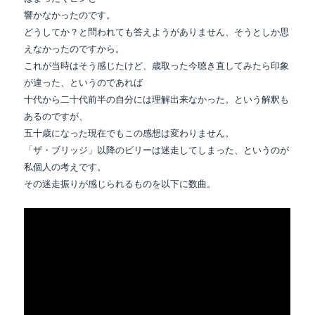
響かなかったのです。
どうしてか？と問われても答えようがありません、そうとしか思
えなかったのですから。
これが当時はそう感じたけど、歳取った今聴き直してみたら印象
が違った、というのであれば
十代から二十代前半の自分には理解出来なかった。という解釈も
あるのですが、
五十歳になった現在でもこの感想は変わりません。
「ザ・ブリッジ」以降のビリーは迷走してしまった、というのが
私個人の考えです。
その迷走振りが感じられるものを以下に数曲。