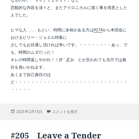
なものや、「マイアミ２０１７」など
悲観的な内容を淡々と、またアイロニカルに描く事を得意とした
人でした。
ヒマな人 …… もとい、時間に余裕がある方は
#174
から本回迄に
おけるビリー・ジョエル特集に
少しでもお目通し頂ければ幸いです。・・・・・・・・あっ、で
も、時間のムダだった！
オレの時間返しやがれ！！(#｀Д´)o とか言われても当方では責
任を負いかねます。
あくまで自己責任のほ
ど・・・・・・・・・・・・・・・・・・・・・・・・・・・・
・・・・・
投
#206 Billy Joel に
2021年2月15日
コメントを残す
稿
日:
#205 Leave a Tender