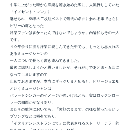
中学に上がった時から洋楽を聴き始めた際に、大流行りしていた
「イノセント・マン」に
魅せられ、85年の二枚組ベストで過去の名曲に触れる事でさらに
ビリーの虜となった
洋楽ファンは多かったんではないでしょうか。勿論私もその一人
です。
４０年余りに渡り洋楽に親しんできた中でも、もっとも思入れの
あるミュージシャンの
一人について長らく書き連ねてきました。
最後に総括しようかと思いましたが、それだけであと四～五回に
なってしまいますので
止めておきますが、本当にザックリまとめると、ビリージョエル
というミュージシャンは、
バラードシンガーのイメージが強いけれども、実はロックンロー
ラーの側面がかなりあり、
またその歌詞においても、「素顔のままで」の様な甘ったるいラ
ブソングなどは稀有であり、
「イタリアンレストランにて」に代表されるストーリーテラー的