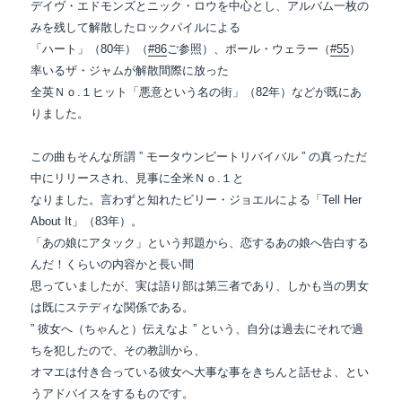
デイヴ・エドモンズとニック・ロウを中心とし、アルバム一枚の
みを残して解散したロックパイルによる
「ハート」（80年）（
#86
ご参照）、ポール・ウェラー（
#55
）
率いるザ・ジャムが
解散間際に放った
全英Ｎｏ.１ヒット「悪意という名の街」（82年）などが既にあ
りました。
この曲もそんな所謂 ” モータウンビートリバイバル ” の真っただ
中にリリースされ、見事に全米Ｎｏ.１と
なりました。言わずと知れたビリー・ジョエルによる「Tell Her
About It」（83年）。
「あの娘にアタック」という邦題から、恋するあの娘へ告白する
んだ！くらいの内容かと長い間
思っていましたが、実は語り部は第三者であり、しかも当の男女
は既にステディな関係である。
” 彼女へ（ちゃんと）伝えなよ ” という、自分は過去にそれで過
ちを犯したので、その教訓から、
オマエは付き合っている彼女へ大事な事をきちんと話せよ、とい
うアドバイスをするものです。