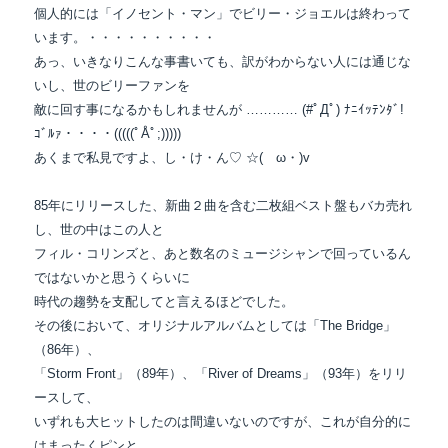
個人的には「イノセント・マン」でビリー・ジョエルは終わって
います。・・・・・・・・・・
あっ、いきなりこんな事書いても、訳がわからない人には通じな
いし、世のビリーファンを
敵に回す事になるかもしれませんが ………… (#ﾟДﾟ) ﾅﾆｲｯﾃﾝﾀﾞ!
ｺﾞﾙｧ・・・・(((((ﾟÅﾟ;)))))
あくまで私見ですよ、し・け・ん♡ ☆(ゝω・)v
85年にリリースした、新曲２曲を含む二枚組ベスト盤もバカ売れ
し、世の中はこの人と
フィル・コリンズと、あと数名のミュージシャンで回っているん
ではないかと思うくらいに
時代の趨勢を支配してと言えるほどでした。
その後において、オリジナルアルバムとしては「The Bridge」
（86年）、
「Storm Front」（89年）、「River of Dreams」（93年）をリリ
ースして、
いずれも大ヒットしたのは間違いないのですが、これが自分的に
はまったくピンと