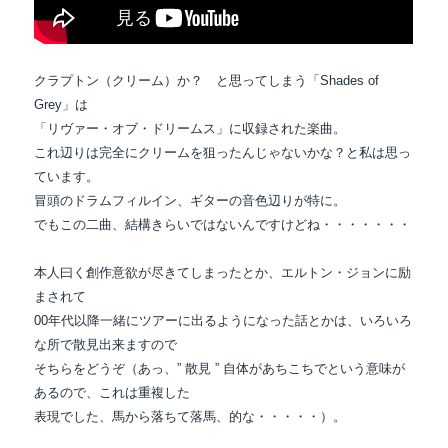
クラプトン（クリーム）か？ と思ってしまう「Shades of
Grey」は
「リヴァー・オブ・ドリームス」に収録された楽曲。
これ辺りは完全にクリームを狙ったんじゃないかな？と私は思っ
ています。
冒頭のドラムフィルイン、ギターの音色辺りが特に。
でもこの二曲、結構きらいではないんですけどね・・・・・・・
本人曰く創作意欲が尽きてしまったとか、エルトン・ジョンに励
まされて
00年代以降一緒にツアーに出るようになった話とかは、いろいろ
な所で散見出来ますので
そちらをどうぞ（あっ、” 散見 ” 自体があちこちでという意味が
あるので、これは重複した
表現でした、馬から落ちて落馬、的な・・・・・）。