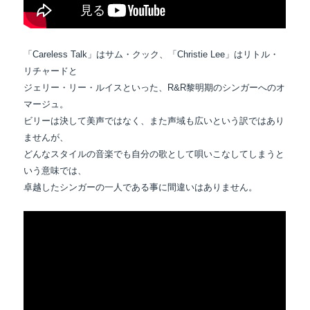
「Careless Talk」はサム・クック、「Christie Lee」はリトル・
リチャードと
ジェリー・リー・ルイスといった、R&R黎明期のシンガーへのオ
マージュ。
ビリーは決して美声ではなく、また声域も広いという訳ではあり
ませんが、
どんなスタイルの音楽でも自分の歌として唄いこなしてしまうと
いう意味では、
卓越したシンガーの一人である事に間違いはありません。