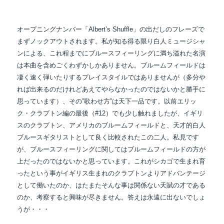
オープニングナンバー「Albert’s Shuffle」の出だしのフレーズで
まずノックアウトされます。私が知る得る限り白人ミュージシャ
ンによる、これ程までにブルースフィーリングに満ち溢れた名演
は本曲を含めごくわずかしかありません。ブルームフィールドは
凄く速く弾いたりするプレイスタイルではありませんが（多分や
れば出来るのだけれどあえてやらなかったのではないかと勝手に
思っています）、その”歌わせ方”は天下一品です。以前エリッ
ク・クラプトン編の最後（#12）でも少し触れましたが、イギリ
スのクラプトン、アメリカのブルームフィールドと、天才的白人
ブルースギタリストとして良く比較されたこの二人。私見です
が、ブルースフィーリングに関してはブルームフィールドの方が
上だったのではないかと思っています。これがシカゴで生まれ育
ったという事がイギリス生まれのクラプトンよりアドバンテージ
として働いたのか、はたまたそんな事は関係ない天賦の才である
のか、考察すると興味が尽きません。答えは永遠に出ないでしょ
うが・・・