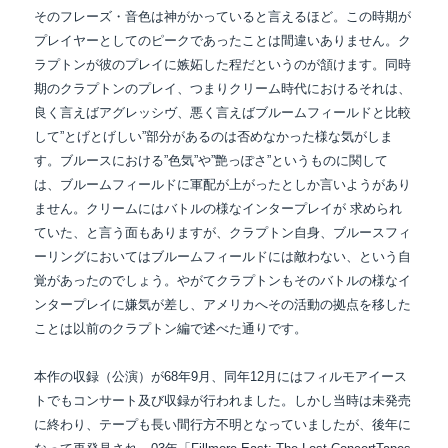
そのフレーズ・音色は神がかっていると言えるほど。
この時期が
プレイヤーとしてのピークであったことは間違いありません。
ク
ラプトンが彼のプレイに嫉妬した程だというのが頷けます。同時
期のクラプトンのプレイ、
つまりクリーム時代におけるそれは、
良く言えばアグレッシヴ、悪く言えばブルームフィールドと
比較
して”とげとげしい”部分があるのは否めなかった様な気がしま
す。ブルースにおける
”色気”や”艶っぽさ”というものに関して
は、ブルームフィールドに軍配が上がったとしか
言いようがあり
ません。クリームにはバトルの様なインタープレイが 求められ
ていた、と言う面もありますが、クラプトン自身、ブルースフィ
ーリングにおいてはブルームフィールドには敵わない、という自
覚があったのでしょう。やがてクラプトンもそのバトルの様なイ
ンタープレイに嫌気が差し、アメリカへその活動の拠点を移した
ことは以前のクラプトン編で述べた通りです。
本作の収録（公演）が68年9月、同年12月にはフィルモアイース
トでもコンサート及び
収録が行われました。しかし当時は未発売
に終わり、テープも長い間行方不明と
なっていましたが、後年に