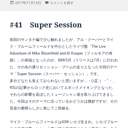
投
#42 The Live Adventures of Mike Bloomfield a
2017年11月13日
コメントを残す
稿
日:
#41 Super Session
前回のサンタナ編で少し触れましたが、アル・クーパーとマイ
ク・ブルームフィールドを中心としたライヴ盤「The Live
Adventure of Mike Bloomfield and Al Kooper（フィルモアの奇
蹟）」の発端となったのが、68年5月（リリースは7月）に行われ
た、その名の通りセッション・ブームの走りとなった今回のテー
マ「Super Session（スーパー・セッション）」です。
多分どなたも覚えておられないと思いますが…・(ﾉД`;）・ﾟ・、
#31の記事からロック史において
エポックメイキングとなった、
それらの影響を及ぼしたミュージシャン達を取り上げてきまし
た。今回はそのテーマに沿っているかどうかは微妙ですが、その
音楽の素晴らしさに免じてご容赦を。
マイク・ブルームフィールドは43年シカゴ生まれ。シカゴブルー