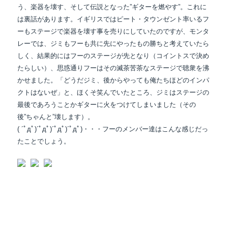
う、楽器を壊す、そして伝説となった”ギターを燃やす”。これに
は裏話があります。イギリスではピート・タウンゼント率いるフ
ーもステージで楽器を壊す事を売りにしていたのですが、モンタ
レーでは、ジミもフーも共に先にやったもの勝ちと考えていたら
しく、結果的にはフーのステージが先となり（コイントスで決め
たらしい）、思惑通りフーはその滅茶苦茶なステージで聴衆を沸
かせました。「どうだジミ、後からやっても俺たちほどのインパ
クトはないぜ」と、ほくそ笑んでいたところ、ジミはステージの
最後であろうことかギターに火をつけてしまいました（その
後”ちゃんと”壊します）。
( ´ﾟдﾟ)´ﾟдﾟ)´ﾟдﾟ)´ﾟдﾟ)・・・フーのメンバー達はこんな感じだっ
たことでしょう。