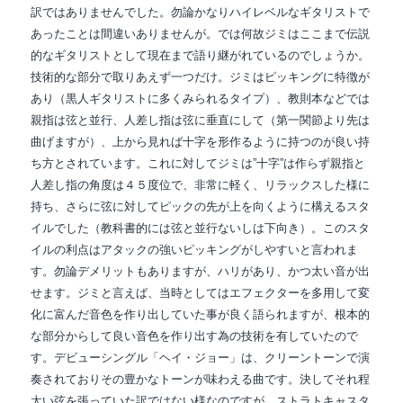
訳ではありませんでした。勿論かなりハイレベルなギタリストで
あったことは間違いありませんが。では何故ジミはここまで伝説
的なギタリストとして現在まで語り継がれているのでしょうか。
技術的な部分で取りあえず一つだけ。ジミはピッキングに特徴が
あり（黒人ギタリストに多くみられるタイプ）、教則本などでは
親指は弦と並行、人差し指は弦に垂直にして（第一関節より先は
曲げますが）、上から見れば十字を形作るように持つのが良い持
ち方とされています。これに対してジミは”十字”は作らず親指と
人差し指の角度は４５度位で、非常に軽く、リラックスした様に
持ち、さらに弦に対してピックの先が上を向くように構えるスタ
イルでした（教科書的には弦と並行ないしは下向き）。このスタ
イルの利点はアタックの強いピッキングがしやすいと言われま
す。勿論デメリットもありますが、ハリがあり、かつ太い音が出
せます。ジミと言えば、当時としてはエフェクターを多用して変
化に富んだ音色を作り出していた事が良く語られますが、根本的
な部分からして良い音色を作り出す為の技術を有していたので
す。デビューシングル「ヘイ・ジョー」は、クリーントーンで演
奏されておりその豊かなトーンが味わえる曲です。決してそれ程
太い弦を張っていた訳ではない様なのですが、ストラトキャスタ