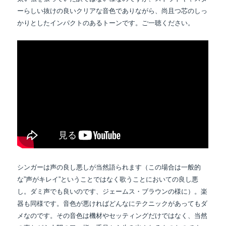
ーらしい抜けの良いクリアな音色でありながら、尚且つ芯のしっ
かりとしたインパクトのあるトーンです。ご一聴ください。
シンガーは声の良し悪しが当然語られます（この場合は一般的
な”声がキレイ”ということではなく歌うことにおいての良し悪
し。ダミ声でも良いのです、ジェームス・ブラウンの様に）。楽
器も同様です。音色が悪ければどんなにテクニックがあってもダ
メなのです。その音色は機材やセッティングだけではなく、当然