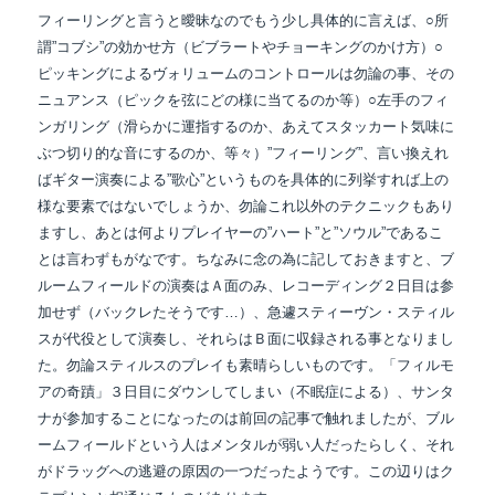
フィーリングと言うと曖昧なのでもう少し具体的に言えば、○所
謂”コブシ”の効かせ方
（ビブラートやチョーキングのかけ方）○
ピッキングによるヴォリュームのコントロールは
勿論の事、その
ニュアンス（ピックを弦にどの様に当てるのか等）○左手のフィ
ンガリング
（滑らかに運指するのか、あえてスタッカート気味に
ぶつ切り的な音にするのか、等々）
”フィーリング”、言い換えれ
ばギター演奏による”歌心”というものを具体的に列挙すれば
上の
様な要素ではないでしょうか、勿論これ以外のテクニックもあり
ますし、あとは何より
プレイヤーの”ハート”と”ソウル”であるこ
とは言わずもがなです。
ちなみに念の為に記しておきますと、ブ
ルームフィールドの演奏はＡ面のみ、
レコーディング２日目は参
加せず（バックレたそうです…）、急遽スティーヴン・スティル
スが
代役として演奏し、それらはＢ面に収録される事となりまし
た。勿論スティルスの
プレイも素晴らしいものです。「フィルモ
アの奇蹟」３日目にダウンしてしまい
（不眠症による）、サンタ
ナが参加することになったのは前回の記事で触れましたが、
ブル
ームフィールドという人はメンタルが弱い人だったらしく、それ
がドラッグへの
逃避の原因の一つだったようです。この辺りはク