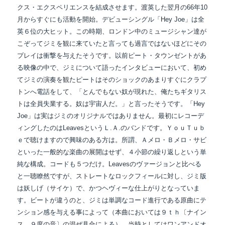
クス・エクスペリエンスを結成させます。渡英した翌月の
66年10
月からすぐにも活動を開始。デビューシングル「Hey Joe」は全
英６位の大ヒット。
この時期、ロンドン中のミュージシャン達が
こぞってジミを観に来ていたと言っても過言では
ないほどにその
プレイは衝撃を与えたそうです。
以前ピート・タウンゼントがあ
る映像の中で、ジミについて語ったインタビューにおいて、
初め
てジミの演奏を観たピートはそのショックのあまりすぐにクラプ
トンへ電話をして、
「とんでもない奴が現れた、俺たちギタリス
トは全員失業する。奴は宇宙人だ。」と言ったそうです。「Hey
Joe」は実はジミのオリジナルではありません。最初にレコーデ
ィングしたのはLeavesというＬ.Ａ.のバンドです。ＹｏｕＴｕｂ
ｅで聴けますので興味のある方は。所謂、Ａメロ・Ｂメロ・サビ
といった一般的な楽曲の展開はせず、４小節の繰り返しという単
純な構成。コードも５つだけ。Leavesのヴァージョンと比べる
と一聴瞭然ですが、ストレートなロックフィールに対し、ジミ版
は妖しげ（サイケ）で、かつヘヴィーな仕上がりとなっていま
す。ビートが違うのと、ジミは単調なコード進行である原曲にテ
ンション感を与える事によって（本曲においては９ｔｈ〔ナイン
ス、９度の音〕の混ぜ具合による）、当時としてはワンアンドオ