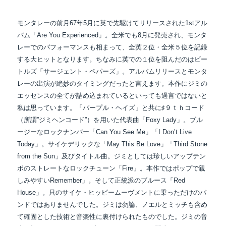
モンタレーの前月67年5月に英で先駆けてリリースされた1stアル
バム「Are You Experienced」。全米でも8月に発売され、モンタ
レーでのパフォーマンスも相まって、全英２位・全米５位を記録
する大ヒットとなります。ちなみに英での１位を阻んだのはビー
トルズ「サージェント・ペパーズ」。アルバムリリースとモンタ
レーの出演が絶妙のタイミングだったと言えます。本作にジミの
エッセンスの全てが詰め込まれているといっても過言ではないと
私は思っています。「パープル・ヘイズ」と共に♯９ｔｈコード
（所謂”ジミヘンコード”）を用いた代表曲「Foxy Lady」。ブル
ージーなロックナンバー「Can You See Me」「I Don’t Live
Today」。サイケデリックな「May This Be Love」「Third Stone
from the Sun」及びタイトル曲。ジミとしては珍しいアップテン
ポのストレートなロックチューン「Fire」。本作ではポップで親
しみやすいRemember」。そして正統派のブルース「Red
House」。只のサイケ・ヒッピームーヴメントに乗っただけのバ
ンドではありませんでした。ジミは勿論、ノエルとミッチも含め
て確固とした技術と音楽性に裏付けられたものでした。ジミの音