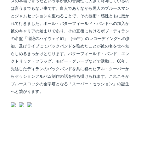
スの本場で育ったという事が彼の音楽性に大きく寄与しているの
は言うまでもない事です。白人でありながら黒人のブルースマン
とジャムセッションを重ねることで、その技術・感性ともに磨か
れて行きました。ポール・バターフィールド・バンドへの加入が
彼のキャリアの始まりであり、その直後におけるボブ・ディラン
の名盤「追憶のハイウェイ61」（65年）のレコーディングへの参
加、及びライブにてバックバンドを務めたことが彼の名を世へ知
らしめるきっかけとなります。バターフィールド・バンド、エレ
クトリック・フラッグ、モビー・グレープなどで活動し、68年、
先述したディランのバックバンドを共に務めたアル・クーパーか
らセッションアルバム制作の話を持ち掛けられます。これこそが
ブルースロックの金字塔となる「スーパー・セッション」の誕生
へと繋がります。