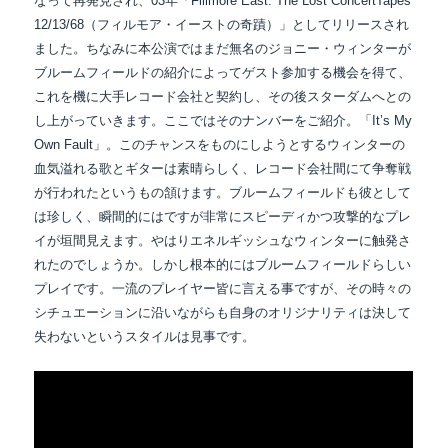
なって再発見され、03年「Fillmore East: The Lost Concert
Tapes
12/13/68（フィルモア・イーストの奇蹟）」としてリリースされ
ました。ちなみに本公演ではまだ無名のジョニー・ウィンターが
ブルームフィールドの紹介によってゲスト参加する機会を得て、
これを機に大手レコード会社と契約し、その後スターダムへとの
し上がっていきます。ここではそのナンバーをご紹介。「It’s My
Own Fault」。このチャンスをものにしようとするウィンターの
血気溢れる歌とギターは素晴らしく、レコード会社間にて争奪戦
が行われたというもの頷けます。ブルームフィールドも彼として
は珍しく、瞬間的にはですが非常にスピーディかつ攻撃的なプレ
イが垣間見えます。やはりエネルギッシュなウィンターに触発さ
れたのでしょうか。しかし根本的にはブルームフィールドらしい
プレイです。一流のプレイヤー皆に言える事ですが、その時々の
シチュエーションに沿いながらも自身のオリジナリティは決して
失わないというスタイルは見事です。