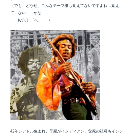
（でも、どうせ、こんなテーマ誰も覚えてないですよね…覚え…
て…ない……かな………
……(/д＼）゜o。……）
42年シアトル生まれ。母親がインディアン、父親の祖母もインデ