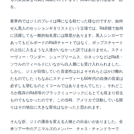
を。
業界内ではジミのプレイは噂になる程だった様なのですが、如何
せん黒人のセッションギタリストという立場では、R&B畑で如何
に活躍しても一般的知名度には限度があります。黒人シンガーで
あってもビルボードのR&Bチャートではなく、ポップスチャート
の上位に入るような人達がいなかった訳ではありません。スティ
ーヴィー・ワンダー、シュープリームス、ロネッツなどはR&B・
ソウルのフィールドにいながら白人層にも受け入れられました。
しかし、ジミが目指していた音楽性はおよそそれらとはかけ離れ
たものでした（ちなみにスティーヴィーも60年代の自身の音楽は
必ずしも望むものとイコールではありませんでした）。それどこ
ろか既存のR&B等のブラックミュージックにもとても収まり切る
ものでもなかったのです。この当時、アメリカで活動している限
りはその地位に大きな変化はなかったと思われます。
そんな折、ジミの運命を変える人物との出会いがありました。全
米ツアー中のアニマルズの
メンバー チャス・チャンドラーで