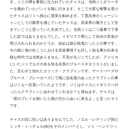
す。ジミの噂を事前に仕入れていたチャスは、
当時ジミがリーダ
ーを務めていたバンドを観に行きます。そこで大変な衝撃を受け
たチャスは
ジミへ熱心に渡英を勧めます。丁度自身のミュージシ
ャンとしての限界を感じていたチャスは、
音楽界の裏方として生
きていこうと思っていた矢先でした。当然ジミは二つ返事で了承
した
訳ではありませんでした。イギリスで果たして自分の音楽が
受け入れられるのかどうか、始めは
疑心暗鬼だったとの事です。
今の様に海の向こうにおける音楽事情でも詳しく知る事が出来る
様な時代では当然ありません。不安がるジミでしたが、アメリカ
にいたジミでもその名を知る
在英のブルースギタリストがいまし
た。言わずと知れたエリック・クラプトンです。
ヤードバーズや
ブルース・ブレーカーズにて既に知名度のあったクラプトンの事
はジミも
一目置いていたようです。ジミはチャスにイギリスへ行
ったらクラプトンに会わせてくれるか？
と尋ねます。チャスは
「君のプレイを聴いたら彼の方から会いに来るよ」と言ったそう
です。
チャスの目に狂いはありませんでした。ノエル・レディング(b)と
ミッチ・ミッチェル(ds)を
そのメンバーとし、ジミ・ヘンドリッ