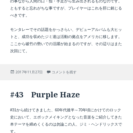
の事ながら人間の口・指・手足から生み出されるものなのです。
ともすると忘れがちな事ですが、プレイヤーはこれを肝に銘じる
べきです。
モンタレーでその話題をかっさらい、デビューアルバムも大ヒッ
トと、成功を収めたジミ達は
活動の拠点をアメリカに移します。
ここから破竹の勢いでの活躍が始まるのですが、
その辺りはまた
次回にて。
投
#44 Are You Experienced に
2017年11月27日
コメントを残す
稿
日:
#43 Purple Haze
#31から続けてきました、60年代後半～70年頃にかけてのロック
史において、エポックメイキングと
なった音楽をご紹介してきた
本テーマを締めくくるのは勿論この人、ジミ・ヘンドリックスで
す。