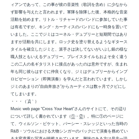
ィアンであって、この事が彼の音楽性（歌詞を含め）に少なから
ず影響を与えたと言われます。軍隊を除隊した後、本格的な音楽
活動を始めます。リトル・リチャードのバンドに参加していた事
は有名ですが、キング・カーティスのバンドにも一時身を置いて
いました。ここでジミはコーネル・デュプリーと短期間ではあり
ますが活動を共にします。ロック史を塗り替えるようなギタース
タイルを確立したジミと、派手さは決してないがいぶし銀の様な
職人技ともいえるデュプリー。プレイスタイルもおよそ全く違う
この二人の名ギタリストに接点があったのは意外ですが、生まれ
年も同じ彼らはすぐに仲良くなり、ジミはデュプリーからインプ
ロビゼーション（即興演奏）を学んだと言われています。しかし
ジミのあまりの”自由奔放さ”からカーティスは数ヶ月でクビにし
てしまいます。
・・・（´Д｀）
Music web page “Cross Your Heart”さんのサイトにて、その辺り
について詳しく書かれています（
①
・
②
）。特に①のページに
て、ウィルソン・ピケット、パーシー・スレッジといった当時の
R&B・ソウルにおける大物シンガーのバックにて演奏を務めてい
る大変貴重な写真が掲載されています。興味のある方は是非一読