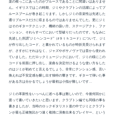
楽の根っこにあったのがブルースであることに間違いはありませ
ん。イギリスではこの時期、ジミやクラプトンの活躍によってブ
ルースブームが巻き起こります。しかしジミの音楽性は先述した
通りブルースだけに収まるものではありませんでした。更にジミ
はそのギターテクニック、機材の扱い方、
ステージアクト、ファ
ッション、それらすべてにおいて型破りだったのです。ちなみに
先述した所謂”ジミヘンコード”（♯９ｔｈコード）について、ジミ
が作り出したコード、と書かれているものが時折見受けられます
が、さすがにそれはなく、ジャズやボサノヴァでは昔から使われ
ていました。ただロックミュージックにおいて、ジミの様にこの
コードを前面に押し出し、楽曲を決定付けるような使い方をした
のはジミが初めてと言えるでしょう。非常にテンション感、言い
換えれば不安定感を醸し出す独特の響きです。ギターで弾いた事
がある方は分かるでしょうが最初は小指が難しいです…
ジミの革新性をいっぺんに述べる事は難しいので、今後何回かに
渡って書いていきたいと思います。クラプトン編でも同様の事を
書きましたが、当時のロックギタリスト達の中でジミとクラプト
ンが最も正確無比かつ速く複雑に演奏出来るプレイヤー、という