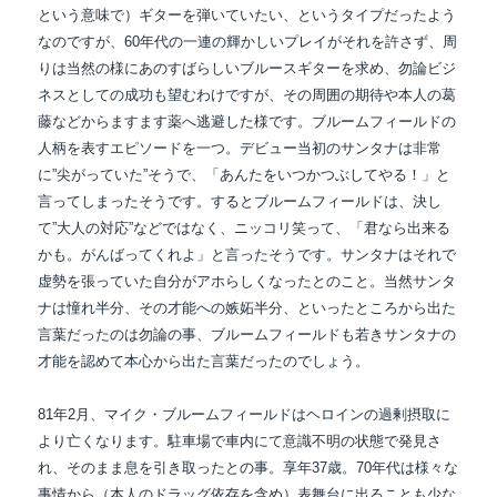
という意味で）ギターを弾いていたい、というタイプだったよう
なのですが、60年代の一連の輝かしいプレイがそれを許さず、周
りは当然の様にあのすばらしいブルースギターを求め、勿論ビジ
ネスとしての成功も望むわけですが、その周囲の期待や本人の葛
藤などからますます薬へ逃避した様です。ブルームフィールドの
人柄を表すエピソードを一つ。デビュー当初のサンタナは非常
に”尖がっていた”そうで、「あんたをいつかつぶしてやる！」と
言ってしまったそうです。するとブルームフィールドは、決し
て”大人の対応”などではなく、ニッコリ笑って、「君なら出来る
かも。がんばってくれよ」と言ったそうです。サンタナはそれで
虚勢を張っていた自分がアホらしくなったとのこと。当然サンタ
ナは憧れ半分、その才能への嫉妬半分、といったところから出た
言葉だったのは勿論の事、ブルームフィールドも若きサンタナの
才能を認めて本心から出た言葉だったのでしょう。
81年2月、マイク・ブルームフィールドはヘロインの過剰摂取に
より亡くなります。駐車場で車内にて意識不明の状態で発見さ
れ、そのまま息を引き取ったとの事。享年37歳。70年代は様々な
事情から（本人のドラッグ依存を含め）表舞台に出ることも少な