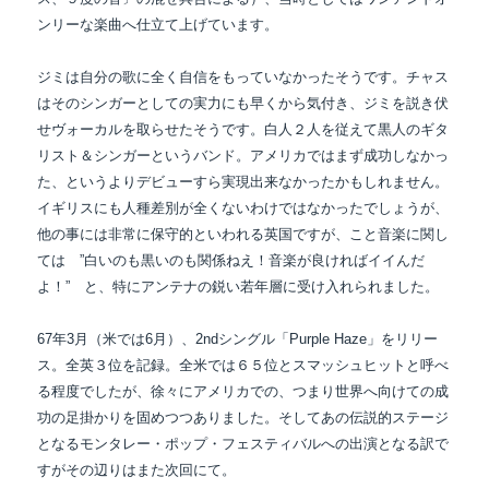
ンリーな楽曲へ仕立て上げています。
ジミは自分の歌に全く自信をもっていなかったそうです。チャス
はそのシンガーとしての実力にも早くから気付き、ジミを説き伏
せヴォーカルを取らせたそうです。白人２人を従えて黒人のギタ
リスト＆シンガーというバンド。アメリカではまず成功しなかっ
た、というよりデビューすら実現出来なかったかもしれません。
イギリスにも人種差別が全くないわけではなかったでしょうが、
他の事には非常に保守的といわれる英国ですが、こと音楽に関し
ては ”白いのも黒いのも関係ねえ！音楽が良ければイイんだ
よ！” と、特にアンテナの鋭い若年層に受け入れられました。
67年3月（米では6月）、2ndシングル「Purple Haze」をリリー
ス。全英３位を記録。
全米では６５位とスマッシュヒットと呼べ
る程度でしたが、徐々にアメリカでの、
つまり世界へ向けての成
功の足掛かりを固めつつありました。そしてあの伝説的ステージ
と
なるモンタレー・ポップ・フェスティバルへの出演となる訳で
すがその辺りはまた次回にて。