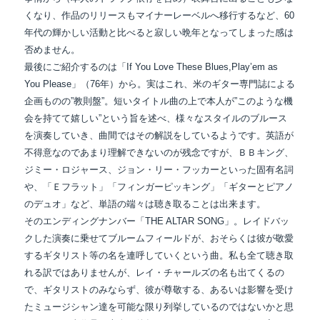
くなり、作品のリリースもマイナーレーベルへ移行するなど、60
年代の輝かしい活動と比べると寂しい晩年となってしまった感は
否めません。
最後にご紹介するのは「If You Love These Blues,Play’em as
You Please」（76年）から。実はこれ、米のギター専門誌による
企画ものの”教則盤”。短いタイトル曲の上で本人が”このような機
会を持てて嬉しい”という旨を述べ、様々なスタイルのブルース
を演奏していき、曲間ではその解説をしているようです。英語が
不得意なのであまり理解できないのが残念ですが、ＢＢキング、
ジミー・ロジャース、ジョン・リー・フッカーといった固有名詞
や、「Ｅフラット」「フィンガーピッキング」「ギターとピアノ
のデュオ」など、単語の端々は聴き取ることは出来ます。
そのエンディングナンバー「THE ALTAR SONG」。レイドバッ
クした演奏に乗せてブルームフィールドが、おそらくは彼が敬愛
するギタリスト等の名を連呼していくという曲。私も全て聴き取
れる訳ではありませんが、レイ・チャールズの名も出てくるの
で、ギタリストのみならず、彼が尊敬する、あるいは影響を受け
たミュージシャン達を可能な限り列挙しているのではないかと思