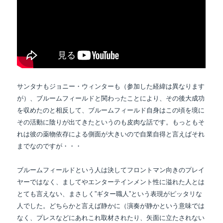
サンタナもジョニー・ウィンターも（参加した経緯は異なります
が）、ブルームフィールドと
関わったことにより、その後大成功
を収めたのと相反して、ブルームフィールド自身は
この頃を境に
その活動に陰りが出てきたというのも皮肉な話です。もっともそ
れは彼の
薬物依存による側面が大きいので自業自得と言えばそれ
までなのですが・・・
ブルームフィールドという人は決してフロントマン向きのプレイ
ヤーではなく、ましてやエンターテインメント性に溢れた人とは
とても言えない、まさしく”ギター職人”という表現がピッタリな
人でした。どちらかと言えば静かに（演奏が静かという意味では
なく、プレスなどにあれこれ取材されたり、矢面に立たされない