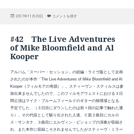
投
#43 Purple Haze に
2017年11月20日
コメントを残す
稿
日:
#42 The Live Adventures
of Mike Bloomfield and Al
Kooper
アルバム「スーパー・セッション」の続編・ライヴ版として企画
されたのが本作「The Live Adventures of Mike Bloomfield and Al
Kooper（フィルモアの奇蹟）」。スティーヴン・スティルスは参
加出来ませんでしたので、このフィルモアウェストにおける３日
間公演はマイク・ブルームフィールドのギターの独壇場となる、
予定でした…（３日目にダウンしたのは前々回の記事で触れた通
り）。その代役として駆り出された人達、Ｃ面２曲目にカルロ
ス・サンタナ、３曲目にエルヴィン・ビショップの演奏が収録さ
れ、また本作に収録こそされませんでしたがスティーヴ・ミラー