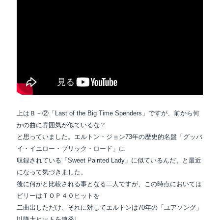
上はＢ－②「Last of the Big Time Spenders」ですが、前から何
かの曲に雰囲気が似ているな？
と思っていました。エルトン・ジョン73年の歴史的名盤「
グッバ
イ・イエロー・ブリック・ロード」に
収録されている「Sweet Painted Lady」に似ているんだ、と最近
になって気づきました。
後に何かと比較される事となる二人ですが、この時点においては
ビリーはＴＯＰ４０ヒットを
二曲出しただけ、それに対してエルトンは70年の「ユアソング」
以降大ヒットを連発し、