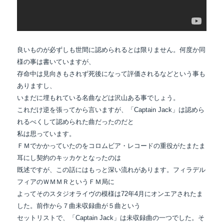
良いものが必ずしも世間に認められるとは限りません。何度か同
様の事は書いていますが、
存命中は見向きもされず死後になって評価されるなどという事も
ありますし、
いまだに埋もれている名曲などは沢山ある事でしょう。
これだけ逆を張ってから言いますが、「Captain Jack」は認めら
れるべくして認められた曲だったのだと
私は思っています。
ＦＭでかかっていたのをコロムビア・レコードの重役がたまたま
耳にし契約のキッカケとなったのは
既述ですが、この話にはもっと深い流れがあります。フィラデル
フィアのＷＭＭＲというＦＭ局に
よってそのスタジオライヴの模様は72年4月にオンエアされたま
した。前作から７曲未収録曲が５曲という
セットリストで、「Captain Jack」は未収録曲の一つでした。そ