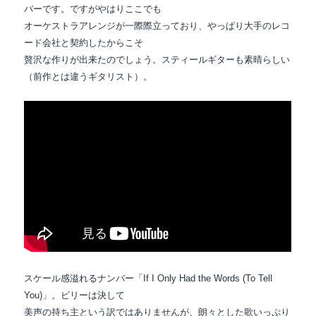
バーです。ですがやはりここでも
オーケストラアレンジが一際際立っており、やっぱり大手のレコ
ード会社と契約したからこそ
贅沢な作りが出来たのでしょう。スティールギターも素晴らしい
（前作とは違うギタリスト）。
スケール感溢れるナンバー「If I Only Had the Words (To Tell
You)」。ビリーは決して
美声の持ち主という訳ではありませんが、朗々とした歌いっぷり