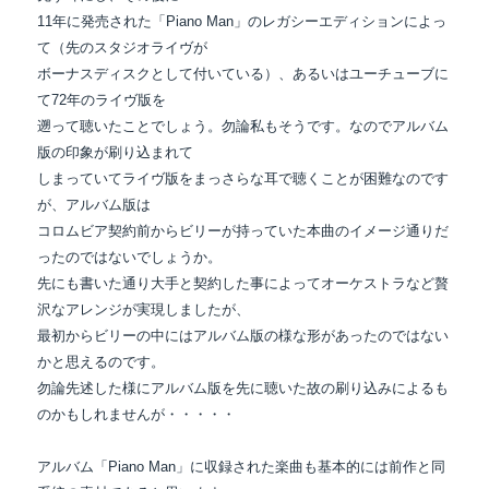
11年に発売された「Piano Man」のレガシーエディションによっ
て（先のスタジオライヴが
ボーナスディスクとして付いている）、あるいはユーチューブに
て72年のライヴ版を
遡って聴いたことでしょう。勿論私もそうです。なのでアルバム
版の印象が刷り込まれて
しまっていてライヴ版をまっさらな耳で聴くことが困難なのです
が、アルバム版は
コロムビア契約前からビリーが持っていた本曲のイメージ通りだ
ったのではないでしょうか。
先にも書いた通り大手と契約した事によってオーケストラなど贅
沢なアレンジが実現しましたが、
最初からビリーの中にはアルバム版の様な形があったのではない
かと思えるのです。
勿論先述した様にアルバム版を先に聴いた故の刷り込みによるも
のかもしれませんが・・・・・
アルバム「Piano Man」に収録された楽曲も基本的には前作と同