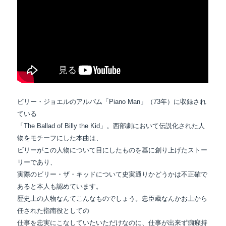
ビリー・ジョエルのアルバム「Piano Man」（73年）に収録され
ている
「The Ballad of Billy the Kid」。西部劇において伝説化された人
物をモチーフにした本曲は、
ビリーがこの人物について目にしたものを基に創り上げたストー
リーであり、
実際のビリー・ザ・キッドについて史実通りかどうかは不正確で
あると本人も認めています。
歴史上の人物なんてこんなものでしょう。忠臣蔵なんかお上から
任された指南役としての
仕事を忠実にこなしていたいただけなのに、仕事が出来ず癇癪持