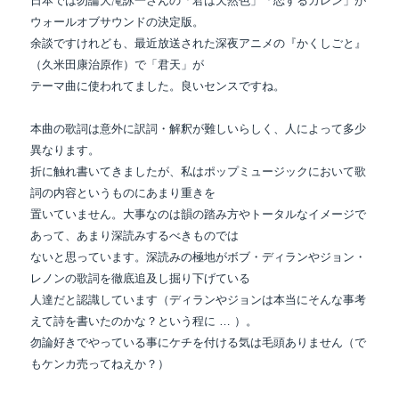
日本では勿論大滝詠一さんの「君は天然色」「恋するカレン」が
ウォールオブサウンドの決定版。
余談ですけれども、最近放送された深夜アニメの『かくしごと』
（久米田康治原作）で「君天」が
テーマ曲に使われてました。良いセンスですね。
本曲の歌詞は意外に訳詞・解釈が難しいらしく、人によって多少
異なります。
折に触れ書いてきましたが、私はポップミュージックにおいて歌
詞の内容というものにあまり重きを
置いていません。大事なのは韻の踏み方やトータルなイメージで
あって、あまり深読みするべきものでは
ないと思っています。深読みの極地がボブ・ディランやジョン・
レノンの歌詞を徹底追及し掘り下げている
人達だと認識しています（ディランやジョンは本当にそんな事考
えて詩を書いたのかな？という程に … ）。
勿論好きでやっている事にケチを付ける気は毛頭ありません（で
もケンカ売ってねえか？）