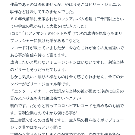
作品であるのは否めませんが、やはりそこはビリー・ジョエル。
駄作などは決して生みませんでした。
８０年代前半に出版されたロックアルバム名鑑（二千円以上とい
う中学生の私からして大枚をはたきました）
には ”「ピアノマン」のヒットを受けて次の成功を気負うあまり
プレッシャーに負けた感がある ” などと
レコード評が載っていましたが、今ならこれが全くの見当違いで
ある事が自信を持って言えます。
成功したいと思わないミュージシャンはいないですし、勿論当時
のビリーもそうだったでしょう。
しかし気負い・焦りの様なものは全く感じられません。全てのナ
ンバーがビリー・ジョエル印です。
「エンターテイナー」の歌詞から当時の彼が極めて冷静に自分の
置かれた状況を客観視出来ていたことが
明白です。だからと言ってコロムビアレコードを責めるのも酷で
す。営利企業なのですから儲ける事が
至上命題であるのは当然ですし、生き馬の目を抜くポップミュー
ジック界ではあっという間に
世間から忘れられてしまうのが常ですので、次作の制作を急かし