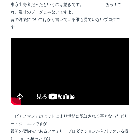
東京出身者だったというのは驚きです。…………… あっ！こ
れ、漫才のブログじゃないですよ。
昔の洋楽についてばかり書いている誰も見ていないブログで
す・・・・・
「ピアノマン」のヒットにより世間に認知される事となったビリ
ー・ジョエルですが、
最初の契約先であるファミリープロダクションからバックレる様
にＬ.Ａ. へ移ったのは