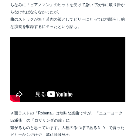
ちなみに「ピアノマン」のヒットを受けて急いで次作に取り掛か
らなければ
ならなかったが、
曲のストックが無く苦肉の策としてビリーにとっては
指慣らし的
な演奏を収録するに至ったという話も。
Ａ面ラストの「Roberta」は地味な楽曲ですが、「ニューヨーク
52番街」の「ロザリンダの瞳」に
繋がるものと思っています。人種のるつぼであるＮ.Ｙ. で育った
ビリーならではで、英仏独以外の