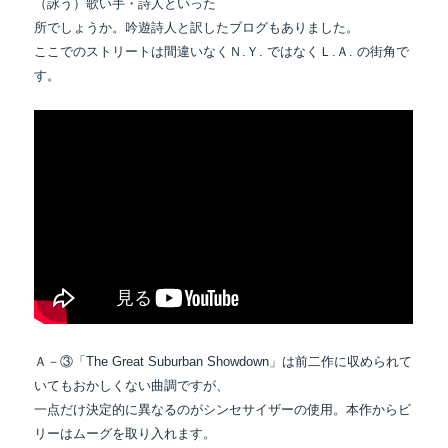
（詠う）歌い手・詩人といった
所でしょうか。吟遊詩人と訳したブログもありました。
ここでのストリートは間違いなくＮ.Ｙ. ではなくＬ.Ａ. の街角で
す。
Ａ－③「The Great Suburban Showdown」は前二作に収められて
いてもおかしくない曲調ですが、
一点だけ決定的に異なるのがシンセサイザーの使用。本作からビ
リーはムーグを取り入れます。