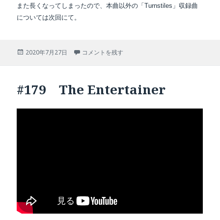
また長くなってしまったので、本曲以外の「Turnstiles」収録曲
については次回にて。
投
#180 Say Goodbye to Hollywood に
2020年7月27日
コメントを残す
稿
日:
#179 The Entertainer