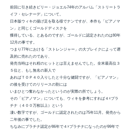
前回に引き続きビリー・ジョエル74年のアルバム「ストリートラ
イフ・セレナーデ」について。
日本版ウィキの揚げ足を取る様でナンですが、本作も「ピアノマ
ン」と同じくゴールドディスクを
獲得している、とあるのですが、ゴールドに認定されたのは80年
12月の事です。
つまり77年における「ストレンジャー」の大ブレイクによって遡
及的に売れたのであり、
発売当時はそれ程のヒットとは言えませんでした。全米最高位３
５位と、もし無名の新人で
あればＴＯＰ４０入りしたと十分な健闘ですが、「ピアノマン」
の後を受けてのリリースの割には
いまひとつ奮わなかったというのが実際の所でしょう。
その「ピアノマン」についても、ウィキを参考にすれば４☓プラ
チナ（４００万枚以上）という
凄い数字ですが、ゴールドに認定されたのは75年11月。発売から
二年後の事でした。
ちなみにプラチナ認定が86年で４☓プラチナになったのが99年で