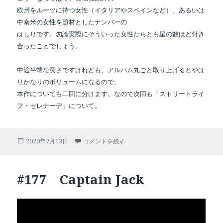
欧州をルーツに持つ女性（イタリアやスペインなど）、あるいは
中南米の女性を題材としたナンバーの
はしりです。勿論実際にそういった女性たちとも星の数ほど付き
合ったことでしょう。
中途半端な長さですけれども、アルバム丸ごと取り上げるとやは
りかなりのボリュームになるので、
本作についても二回に分けます。なので次回も「ストリートライ
フ・セレナーデ」について。
投
#178 Streetlife Serenade に
2020年7月13日
コメントを残す
稿
日:
#177 Captain Jack