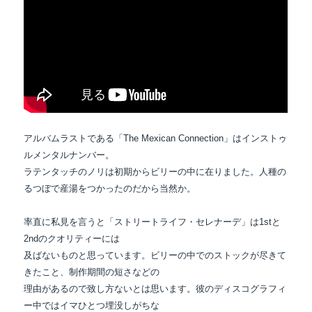
アルバムラストである「The Mexican Connection」はインストゥ
ルメンタルナンバー。
ラテンタッチのノリは初期からビリーの中に在りました。人種の
るつぼで産湯をつかったのだから当然か。
率直に私見を言うと「ストリートライフ・セレナーデ」は1stと
2ndのクオリティーには
及ばないものと思っています。ビリーの中でのストックが尽きて
きたこと、制作期間の短さなどの
理由があるので致し方ないとは思います。彼のディスコグラフィ
ー中ではイマひとつ埋没しがちな