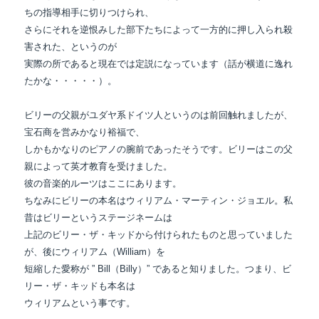
ちの指導相手に切りつけられ、
さらにそれを逆恨みした部下たちによって一方的に押し入られ殺
害された、というのが
実際の所であると現在では定説になっています（話が横道に逸れ
たかな・・・・・）。
ビリーの父親がユダヤ系ドイツ人というのは前回触れましたが、
宝石商を営みかなり裕福で、
しかもかなりのピアノの腕前であったそうです。ビリーはこの父
親によって英才教育を受けました。
彼の音楽的ルーツはここにあります。
ちなみにビリーの本名はウィリアム・マーティン・ジョエル。私
昔はビリーというステージネームは
上記のビリー・ザ・キッドから付けられたものと思っていました
が、後にウィリアム（William）を
短縮した愛称が ” Bill（Billy）” であると知りました。つまり、ビ
リー・ザ・キッドも本名は
ウィリアムという事です。