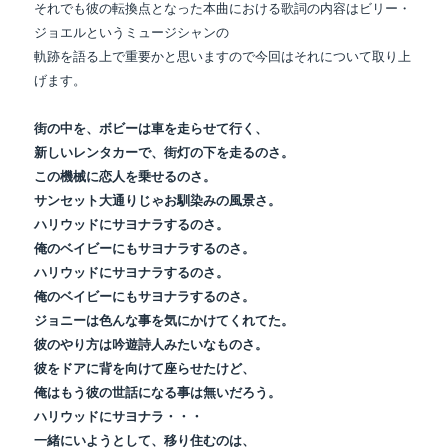
それでも彼の転換点となった本曲における歌詞の内容はビリー・
ジョエルというミュージシャンの
軌跡を語る上で重要かと思いますので今回はそれについて取り上
げます。
街の中を、ボビーは車を走らせて行く、
新しいレンタカーで、街灯の下を走るのさ。
この機械に恋人を乗せるのさ。
サンセット大通りじゃお馴染みの風景さ。
ハリウッドにサヨナラするのさ。
俺のベイビーにもサヨナラするのさ。
ハリウッドにサヨナラするのさ。
俺のベイビーにもサヨナラするのさ。
ジョニーは色んな事を気にかけてくれてた。
彼のやり方は吟遊詩人みたいなものさ。
彼をドアに背を向けて座らせたけど、
俺はもう彼の世話になる事は無いだろう。
ハリウッドにサヨナラ・・・
一緒にいようとして、移り住むのは、