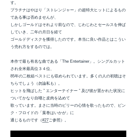
す。
プラチナはやはり「ストレンジャー」の超特大ヒットによるもの
である事は否めませんが、
しかしゴールドはそれより前なので、じわじわとセールスを伸ば
していき、二年の月日を経て
ゴールドディスクを獲得したのです。本当に良い作品とはこうい
う売れ方をするのでは。
本作で最も有名な曲である「The Entertainer」。シングルカット
され全米最高位３４位、
85年の二枚組ベストにも収められています。多くの人の初聴はそ
ちらでしょう（勿論私も）。
ヒットを飛ばした ” エンターテイナー ” 及び彼が置かれた状況に
ついてかなり自嘲と皮肉を込めて
歌っています。まさに当時のビリーの心情を歌ったもので、ピン
ク・フロイドの「葉巻はいかが」に
通じるものです（
#27
ご参照）。