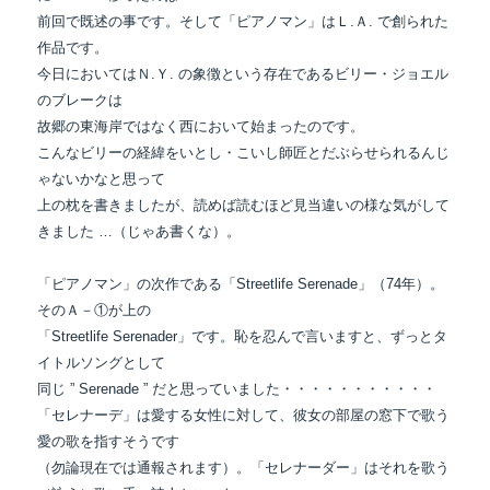
前回で既述の事です。そして「ピアノマン」はＬ.Ａ. で創られた
作品です。
今日においてはＮ.Ｙ. の象徴という存在であるビリー・ジョエル
のブレークは
故郷の東海岸ではなく西において始まったのです。
こんなビリーの経緯をいとし・こいし師匠とだぶらせられるんじ
ゃないかなと思って
上の枕を書きましたが、読めば読むほど見当違いの様な気がして
きました …（じゃあ書くな）。
「ピアノマン」の次作である「Streetlife Serenade」（74年）。
そのＡ－①が上の
「Streetlife Serenader」です。恥を忍んで言いますと、ずっとタ
イトルソングとして
同じ ” Serenade ” だと思っていました・・・・・・・・・・・
「セレナーデ」は愛する女性に対して、彼女の部屋の窓下で歌う
愛の歌を指すそうです
（勿論現在では通報されます）。「セレナーダー」はそれを歌う