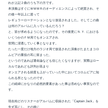
れが上記２曲のうち下の方です。
本演奏はすぐにＷＭＭＲのオーディエンスによって絶賛され、そ
の後一年以上に渡って
レギュラーローテーションとなり放送されました。そしてこの曲
は何のアルバムに入っているんだろう？
と、皆が求めるようになったのです。その後更にＮ.Ｙ. における
いくつかのＦＭ局でもオンエアされ
世間に浸透していく事となります。
たった一度だけ地方のラジオ局で放送された演奏がたまたまコロ
ムビアの重役の耳に留まった、
というのであれば運命論なども信じたくなりますが、実際はロー
カルであれども評判が高まり
オンエアされる頻度も上がっていった中においてコロムビアに知
られる所となったのです。
この経緯にかなりの必然的要素があった事は否めない事実なので
す。
現在殆どのリスナーがアルバムに収録された「Captain Jack」を
先ず耳にし、その後に