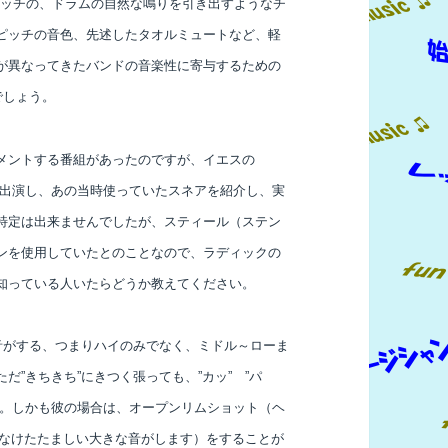
的ハイピッチの、ドラムの自然な鳴りを引き出すようなチ
ピッチの音色、先述したタオルミュートなど、軽
が異なってきたバンドの音楽性に寄与するための
でしょう。
メントする番組があったのですが、
イエスの
人が出演し、あの当時
使っていたスネアを紹介し、実
特定は
出来ませんでしたが、スティール（ステン
ンを使用していたとのことなので、ラディックの
知っている人いたらどうか教えてください。
音がする、つまりハイのみでなく、ミドル～ローま
”きちきち”にきつく張っても、”カッ” ”パ
ん。しかも彼の場合は、オープンリムショット（ヘ
の様なけたたましい大きな音がします）をすることが