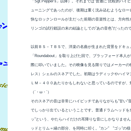
「Sgt.Pepper’s」以降）。それまでは”普通に”比較
ューニングであったのが、後期は重く沈み込むようなロー
快なロックンロールが主だった前期の音楽性とは、方向性
リンゴの試行錯誤の末の結論としての”あの音色”だったの
以前ＢＳ－ＴＢＳで、洋楽の名曲が生まれた背景をドキュ
「Roundabout」を取り上げた回で、ブラッフォード本
際に叩いていました。その映像を見る限りではメーカーの
レス）シェルのスネアでした。初期はラディックや
ハイマ
ＬＭ－４００あたりかもしれないと
思っているのですが、
（´・ω・`）
そのスネアの音は非常にハイピッチでありながらも”甘い”
でしっかり出ているということです。普通ドラムヘッドをただ
ッ”という、やたらハイだけの耳障りな音にしかなりませ
ッドとリム＝縁の部分、を同時に叩く。”カン” ”ゴッ”