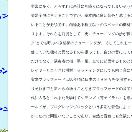
非常に多く、ともすれば余計に耳障りになってしまいそう
楽器全般に言えることですが、基本的に良い音色と感じる
いることが必須です。勿論ある程度以上のスペックの機材
ります。それらを前提として、更にチューニングの妙が彼
ク”とでも呼ぶべき秘伝のチューニングが。そしてこれも
使っていた機材と異なるものを扱っても、自分の音にして
だけでなく、演奏者の指・手・足、全てに起因するものと
レイヤーと全く同じ機材・セッティングにしても同じ音に
実際ブラッフォードは80年頃に日本のＴＡＭＡを使用す
りそれまでと変わらぬ紛うことなきブラッフォードの音で
代に入るとこれまた先駆けてシモンズ（電子ドラム）を導
ールドが、プログレッシヴロックという多彩な音色によっ
かったのは間違いないことであり、自然と音色にも貪欲に