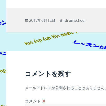
投
作
2017年6月12日
fdrumschool
稿
成
日:
者
コメントを残す
メールアドレスが公開されることはありません
コメント
※