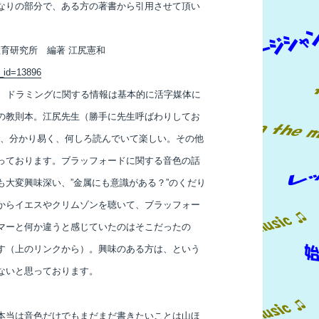
なりの部分で、ある方の著書から引用させて
頂い
ム教育研究所 編著 江尻憲和
s_id=13896
代、ドラミングに関する情報は基本的に活字媒体に
の教則本。江尻先生（勝手に先生呼ばわりしてお
で、分かり易く、何しろ読んでいて楽しい。その他
っております。ブラッフォードに関する音色の話
大変興味深い、”金属にも意識がある？”のくだり
からイエスやクリムゾンを聴いて、ブラッフォー
マーと何か違うと感じていたのはそこだったの
す（上のリンクから）。興味のある方は、という
ないと思っております。
本当は音色だけでもまだまだ書きたいことは
山ほ