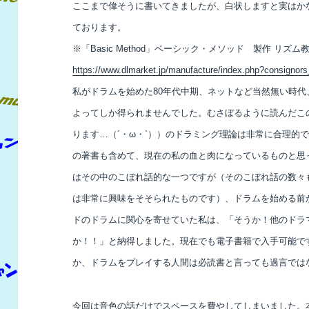
ここまで偉そうに書いてきましたが、白状しますと実はか
ております。
※「Basic Method」ベーシック・メソッド 製作 リズ
https://www.dlmarket.jp/manufacture/index.php?consignor
私がドラムを始めた80年代中期、ネットなど当然無い時
よってしか得られませんでした。むさぼるように読んだこ
ります…（´・ω・`））のドラミング理論は非常に合理的
の著書も含めて、現在の私の血と肉になっているものと思
はその中のこぼれ話的な一つですが（そのこぼれ話の数々も
は非常に興味をそそられたものです）、ドラムを始める前
ドのドラムに関心を寄せていた私は、「そうか！他のドラ
か！！」と納得しました。現在でも電子書籍で入手可能で
か、ドラムをプレイする人間は必読書と言っても過言では
今回は音色の話だけでスペースを費やしてしまいました。