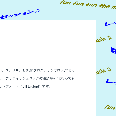
ルス、ＵＫ、と所謂”プログレッシヴロック”とカ
、ブリティッシュロックの”生き字引”と行っても
ード（Bill Bruford）です。