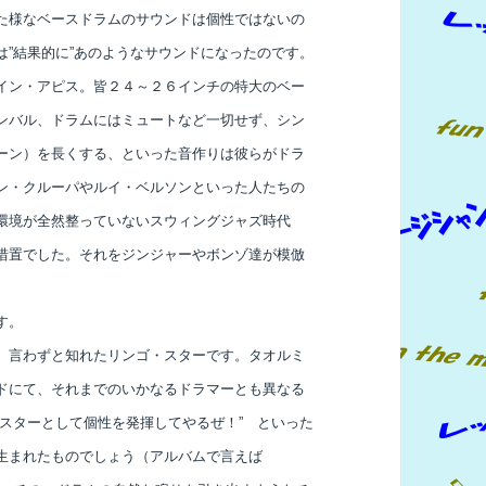
た様なベースドラムのサウンドは個性ではないの
”結果的に”あのようなサウンドになったのです。
イン・アピス。皆２４～２６インチの特大のベー
ンバル、ドラムにはミュートなど一切せず、シン
ーン）を長くする、といった音作りは彼らがドラ
ン・クルーパやルイ・ベルソンといった人たちの
環境が全然整っていないスウィングジャズ時代
措置でした。それをジンジャーやボンゾ達が模倣
す。
。言わずと知れたリンゴ・スターです。タオルミ
ドにて、それまでのいかなるドラマーとも異なる
スターとして個性を発揮してやるぜ！” といった
生まれたものでしょう（アルバムで言えば