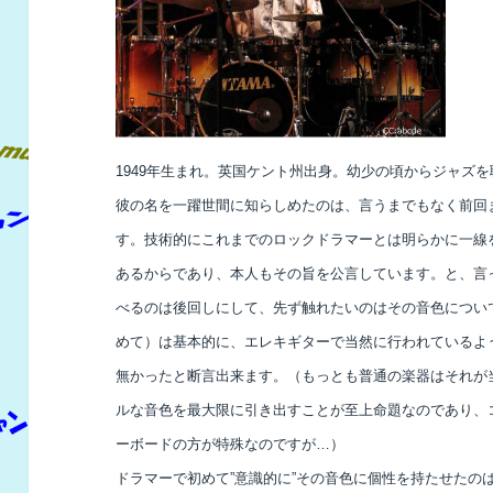
1949年生まれ。英国ケント州出身。幼少の頃からジャズ
彼の名を一躍世間に知らしめたのは、言うまでもなく前回
す。技術的にこれまでのロックドラマーとは明らかに一線
あるからであり、本人もその旨を公言しています。と、言
べるのは後回しにして、先ず触れたいのはその音色につい
めて）は基本的に、エレキギターで当然に行われているよ
無かったと断言出来ます。（もっとも普通の楽器はそれが
ルな音色を最大限に引き出すことが至上命題なのであり、
ーボードの方が特殊なのですが…）
ドラマーで初めて”意識的に”その音色に個性を持たせたの